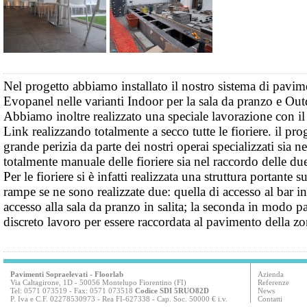
Nel progetto abbiamo installato il nostro sistema di pavi
Evopanel nelle varianti Indoor per la sala da pranzo e Out
Abbiamo inoltre realizzato una speciale lavorazione con i
Link realizzando totalmente a secco tutte le fioriere. il pro
grande perizia da parte dei nostri operai specializzati sia ne
totalmente manuale delle fioriere sia nel raccordo delle du
Per le fioriere si è infatti realizzata una struttura portante 
rampe se ne sono realizzate due: quella di accesso al bar in
accesso alla sala da pranzo in salita; la seconda in modo pa
discreto lavoro per essere raccordata al pavimento della zo
Pavimenti Sopraelevati
- Floorlab
Azienda
Via Caltagirone, 1D - 50056 Montelupo Fiorentino (FI)
Referenze
Tel: 0571 073519 - Fax: 0571 073518
Codice SDI 5RUO82D
News
P. Iva e C.F. 02278530973 - Rea FI-627338 - Cap. Soc. 50000 € i.v.
Contatti