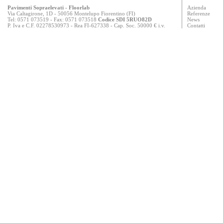
Pavimenti Sopraelevati
- Floorlab
Azienda
Via Caltagirone, 1D - 50056 Montelupo Fiorentino (FI)
Referenze
Tel: 0571 073519 - Fax: 0571 073518
Codice SDI 5RUO82D
News
P. Iva e C.F. 02278530973 - Rea FI-627338 - Cap. Soc. 50000 € i.v.
Contatti