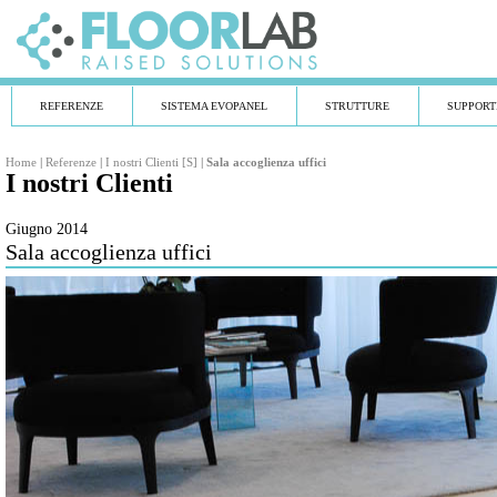
REFERENZE
SISTEMA EVOPANEL
STRUTTURE
SUPPORT
Home
|
Referenze
|
I nostri Clienti [S]
|
Sala accoglienza uffici
I nostri Clienti
Giugno 2014
Sala accoglienza uffici