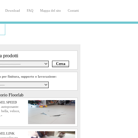
|
Download
|
FAQ
|
Mappa del sito
|
Contatti
a prodotti
a per finitura, supporto o lavorazione:
orio Floorlab
EL SPEED
 autoposante:
 bella, veloce,
.»
EL LINK
 sopraelevato