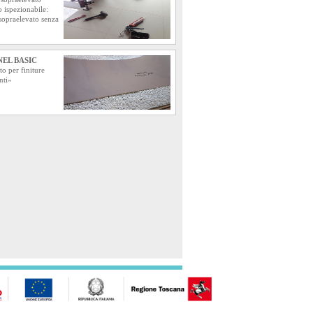
 o ispezionabile:
 sopraelevato senza
EL BASIC
to per finiture
nti»