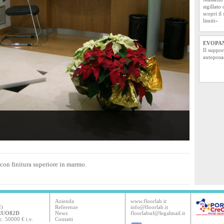
sigillato
scopri il
limiti»
EVOPAN
Il suppor
autoposa
on finitura superiore in marmo.
Azienda
www.floorlab.it
I)
Referenze
info@floorlab.it
5RUO82D
News
floorlabsrl@legalmail.it
. 50000 € i.v.
Contatti