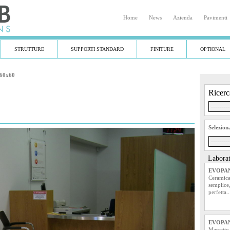
Home
|
News
|
Azienda
|
Pavimenti
STRUTTURE
SUPPORTI STANDARD
FINITURE
OPTIONAL
 60x60
Ricerc
Selezion
Laborat
EVOPAN
Ceramica
semplice,
perfetta..
EVOPAN
Massetto