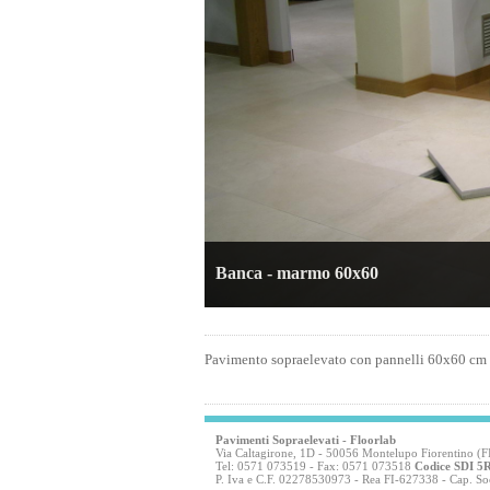
Banca - marmo 60x60
Pavimento sopraelevato con pannelli 60x60 cm c
Pavimenti Sopraelevati
- Floorlab
Via Caltagirone, 1D - 50056 Montelupo Fiorentino (F
Tel: 0571 073519 - Fax: 0571 073518
Codice SDI 
P. Iva e C.F. 02278530973 - Rea FI-627338 - Cap. Soc