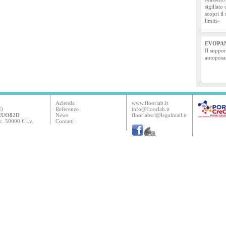
sigillato
scopri il
limiti»
EVOPAN
Il suppor
autoposa
Azienda
www.floorlab.it
I)
Referenze
info@floorlab.it
5RUO82D
News
floorlabsrl@legalmail.it
. 50000 € i.v.
Contatti