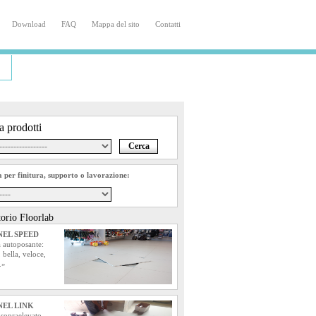
|
Download
|
FAQ
|
Mappa del sito
|
Contatti
a prodotti
a per finitura, supporto o lavorazione:
orio Floorlab
EL SPEED
 autoposante:
 bella, veloce,
.»
EL LINK
 sopraelevato