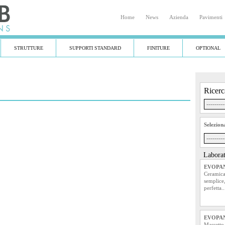
Home
|
News
|
Azienda
|
Pavimenti
STRUTTURE
SUPPORTI STANDARD
FINITURE
OPTIONAL
Ricerc
Selezion
Laborat
EVOPAN
Ceramica
semplice,
perfetta..
EVOPAN
Massetto