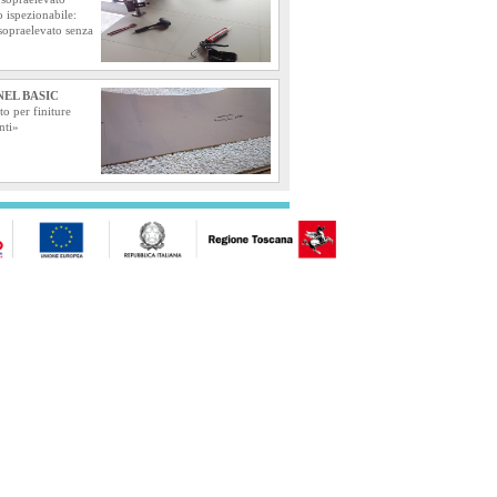
 o ispezionabile:
 sopraelevato senza
EL BASIC
to per finiture
nti»