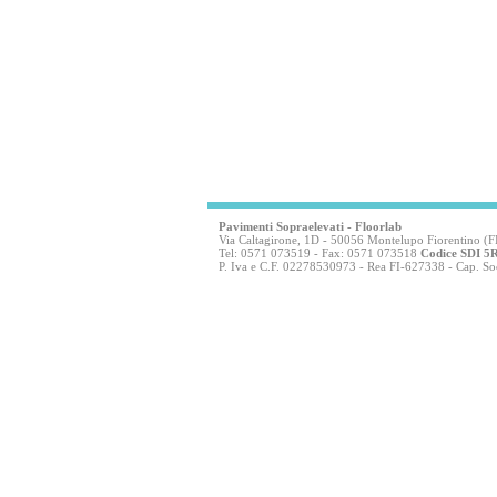
Pavimenti Sopraelevati
- Floorlab
Via Caltagirone, 1D - 50056 Montelupo Fiorentino (F
Tel: 0571 073519 - Fax: 0571 073518
Codice SDI 
P. Iva e C.F. 02278530973 - Rea FI-627338 - Cap. Soc